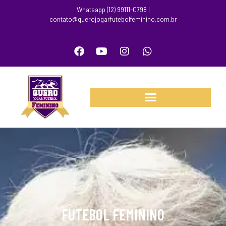
Whatsapp (12) 99111-0798 |
contato@querojogarfutebolfeminino.com.br
FUTEBOL FEMININO