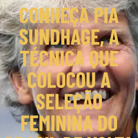
CONHEÇA PIA
SUNDHAGE, A
TÉCNICA QUE
COLOCOU A
SELEÇÃO
FEMININA DO