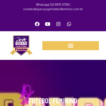
Whatsapp (12) 99111-0798 |
contato@querojogarfutebolfeminino.com.br
FUTEBOL FEMININO