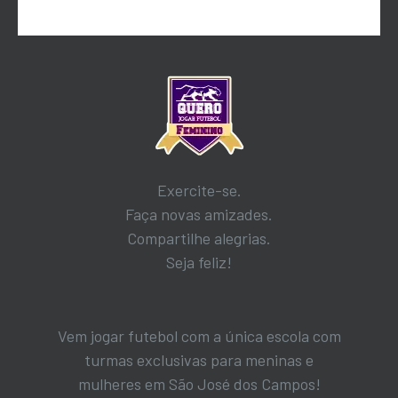
Exercite-se.
Faça novas amizades.
Compartilhe alegrias.
Seja feliz!
Vem jogar futebol com a única escola com
turmas exclusivas para meninas e
mulheres em São José dos Campos!