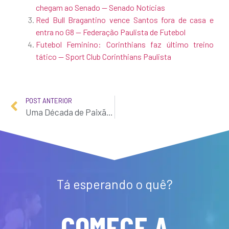
chegam ao Senado — Senado Notícias
Red Bull Bragantino vence Santos fora de casa e
entra no G8 — Federação Paulista de Futebol
Futebol Feminino: Corinthians faz último treino
tático — Sport Club Corinthians Paulista
POST ANTERIOR
Uma Década de Paixão: Comemorando 10 Anos do Quero Jogar Futebol Feminino
Tá esperando o quê?
COMECE A