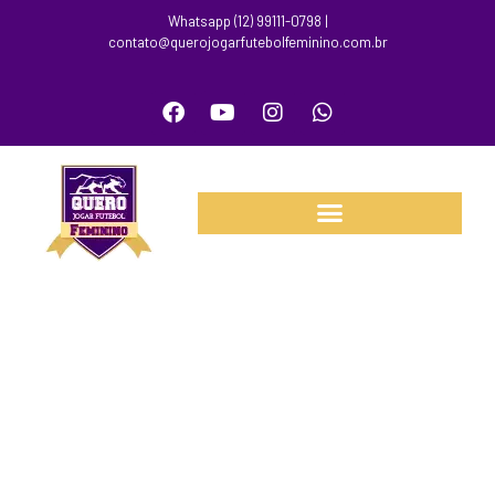
Whatsapp (12) 99111-0798 |
contato@querojogarfutebolfeminino.com.br
FUTEBOL FEMININO